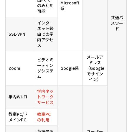
Microsoft
のみ利用
系
可能
共通パ
インター
スワー
ネット経
ド
SSL-VPN
由での学
内アクセ
ス
メールア
ビデオミ
ドレス
ーティン
Zoom
Google系
（Google
グシステ
でサイン
ム
イン）
学内ネッ
学内Wi-Fi
トワーク
サービス
教室PC/ド
教室PC
メインPC
の利用
英語学習
ユーザー